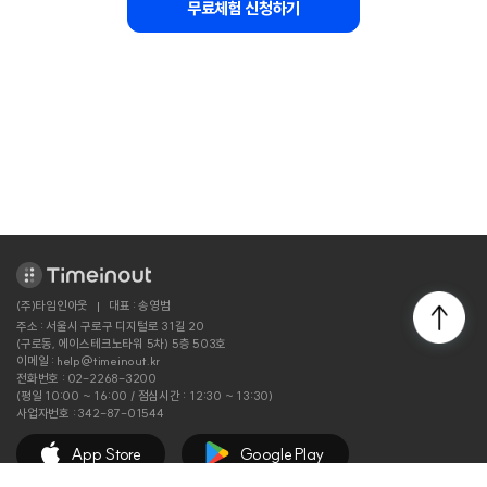
무료체험 신청하기
(주)타임인아웃
대표 :
송영범
주소 :
서울시 구로구 디지털로 31길 20
(구로동, 에이스테크노타워 5차) 5층 503호
이메일 :
help@timeinout.kr
전화번호 :
02-2268-3200
(평일 10:00 ~ 16:00 / 점심시간 : 12:30 ~ 13:30)
사업자번호 :
342-87-01544
App Store
Google Play